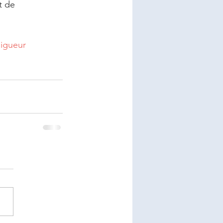
t de 
igueur