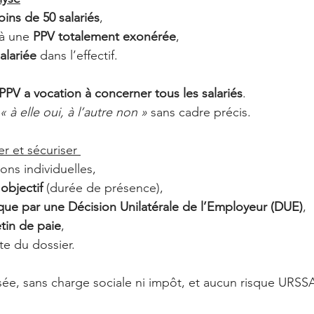
ins de 50 salariés
,
 à une 
PPV totalement exonérée
,
alariée
 dans l’effectif.
PPV a vocation à concerner tous les salariés
.
« à elle oui, à l’autre non »
 sans cadre précis.
r et sécuriser 
ions individuelles,
 objectif
 (durée de présence),
ique par une Décision Unilatérale de l’Employeur (DUE)
,
etin de paie
,
te du dossier.
sée, sans charge sociale ni impôt, et aucun risque URSS