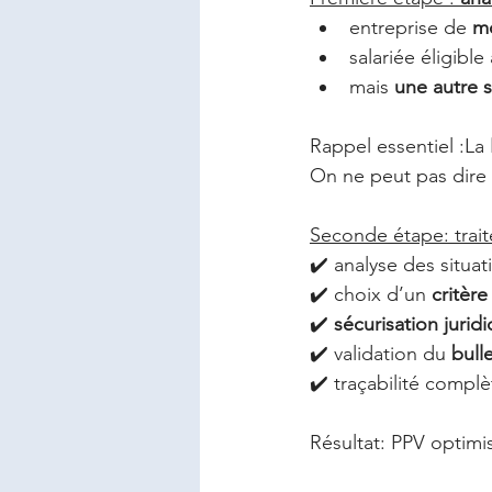
entreprise de 
mo
salariée éligible
mais 
une autre s
Rappel essentiel :La 
On ne peut pas dire 
Seconde étape: traite
✔️ analyse des situat
✔️ choix d’un 
critère
✔️ 
sécurisation jurid
✔️ validation du 
bull
✔️ traçabilité complè
Résultat: PPV optimi