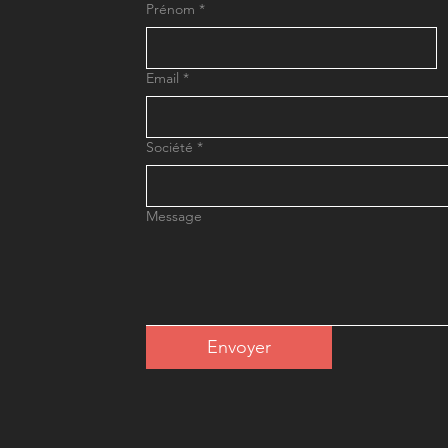
Prénom
*
Email
*
Société
*
Message
Envoyer