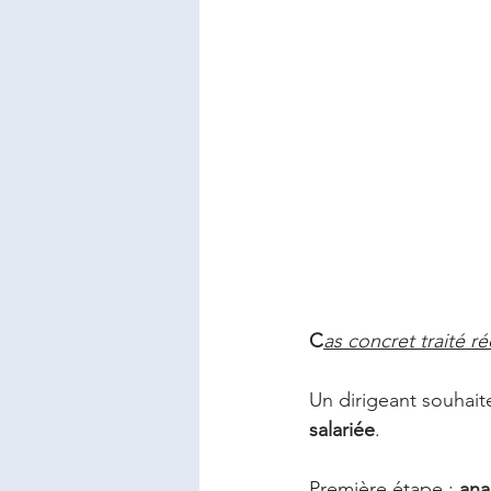
C
as concret traité 
Un dirigeant souhait
salariée
.
Première étape : 
ana