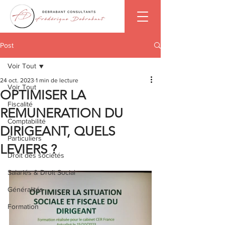
Post
Voir Tout
24 oct. 2023
1 min de lecture
Voir Tout
OPTIMISER LA
Fiscalité
REMUNERATION DU
Comptabilité
DIRIGEANT, QUELS
Particuliers
LEVIERS ?
Droit des sociétés
Salariés & Droit Social
Généralités
Formation