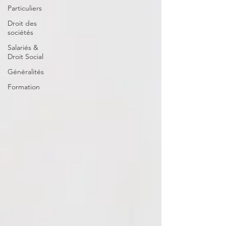
Particuliers
Droit des
sociétés
Salariés &
Droit Social
Généralités
Formation