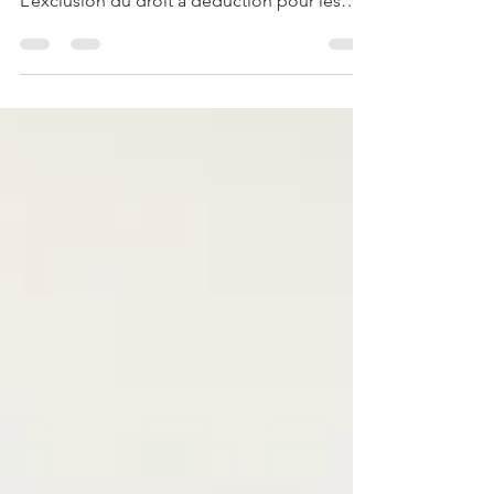
possible sur un véhicule de tourisme ….
L’exclusion du droit à déduction pour les
véhicules...